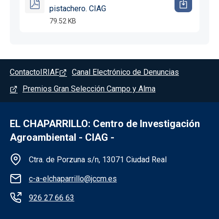
pistachero. CIAG
79.52 KB
Pie de página - Chaparrillo
Contacto
IRIAF
Canal Electrónico de Denuncias
Premios Gran Selección Campo y Alma
EL CHAPARRILLO: Centro de Investigación
Agroambiental - CIAG -
Información de la institución - Chaparrillo
Ctra. de Porzuna s/n, 13071 Ciudad Real
c-a-elchaparrillo@jccm.es
926 27 66 63