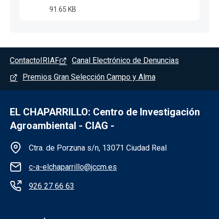
91.65 KB
Pie de página - Chaparrillo
Contacto
IRIAF
Canal Electrónico de Denuncias
Premios Gran Selección Campo y Alma
EL CHAPARRILLO: Centro de Investigación
Agroambiental - CIAG -
Información de la institución - Chaparrillo
Ctra. de Porzuna s/n, 13071 Ciudad Real
c-a-elchaparrillo@jccm.es
926 27 66 63