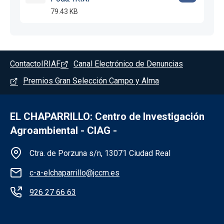
79.43 KB
Pie de página - Chaparrillo
Contacto
IRIAF
Canal Electrónico de Denuncias
Premios Gran Selección Campo y Alma
EL CHAPARRILLO: Centro de Investigación
Agroambiental - CIAG -
Información de la institución - Chaparrillo
Ctra. de Porzuna s/n, 13071 Ciudad Real
c-a-elchaparrillo@jccm.es
926 27 66 63