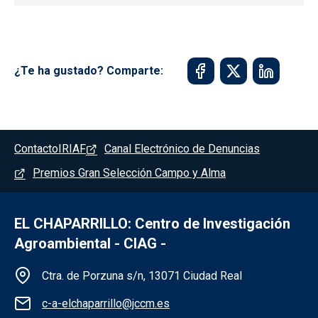
¿Te ha gustado? Comparte:
Pie de página - Chaparrillo
Contacto
IRIAF
Canal Electrónico de Denuncias
Premios Gran Selección Campo y Alma
EL CHAPARRILLO: Centro de Investigación
Agroambiental - CIAG -
Información de la institución - Chaparrillo
Ctra. de Porzuna s/n, 13071 Ciudad Real
c-a-elchaparrillo@jccm.es